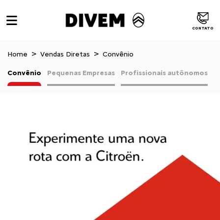
CONTATO
Home
Vendas Diretas
Convênio
Convênio
Pequenas Empresas
Profissionais autônomos
V