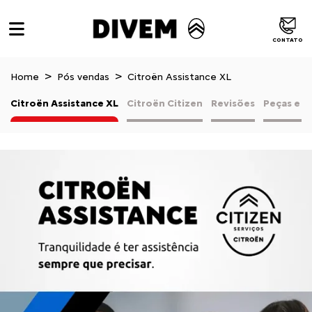
CONTATO
Home
Pós vendas
Citroën Assistance XL
Citroën Assistance XL
Citroën Citizen
Revisões
Peças e a