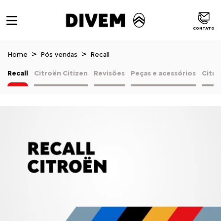
CONTATO
Home
Pós vendas
Recall
Recall
Citroën Citizen
Revisões
Peças e acessórios
Citro