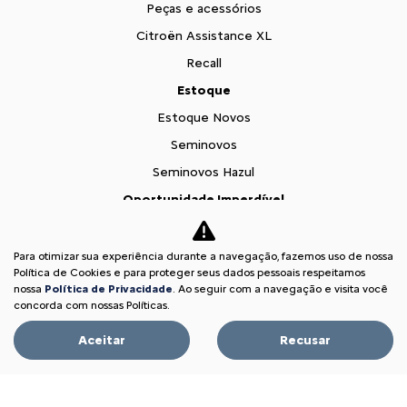
Peças e acessórios
Citroën Assistance XL
Recall
Estoque
Estoque Novos
Seminovos
Seminovos Hazul
Oportunidade Imperdível
Fale conosco
Sobre nós
Para otimizar sua experiência durante a navegação, fazemos uso de nossa
Política de Cookies e para proteger seus dados pessoais respeitamos
Contato
nossa
Política de Privacidade
. Ao seguir com a navegação e visita você
concorda com nossas Políticas.
Comfort Drive
Trabalhe conosco
Aceitar
Recusar
Política de privacidade
XTR