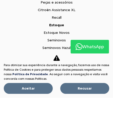
Peças e acessórios
Citroën Assistance XL
Recall
Estoque
Estoque Novos
Seminovos
WhatsApp
Seminovos Hazul
Oportunidade Imperdível
Fale conosco
Para otimizar sua experiência durante a navegação, fazemos uso de nossa
Política de Cookies e para proteger seus dados pessoais respeitamos
Sobre nós
nossa
Política de Privacidade
. Ao seguir com a navegação e visita você
Contato
concorda com nossas Políticas.
Comfort Drive
Aceitar
Recusar
Trabalhe conosco
Política de privacidade
XTR