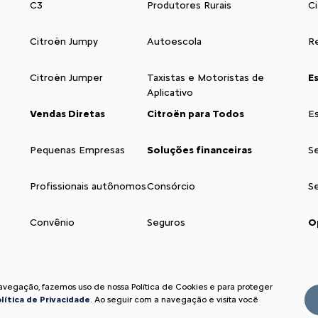
C3
Produtores Rurais
C
Citroën Jumpy
Autoescola
Re
Citroën Jumper
Taxistas e Motoristas de
E
Aplicativo
Vendas Diretas
Citroën para Todos
E
Pequenas Empresas
Soluções financeiras
S
Profissionais autônomos
Consórcio
S
Convênio
Seguros
O
navegação, fazemos uso de nossa Política de Cookies e para proteger
lítica de Privacidade
. Ao seguir com a navegação e visita você
Acompanhe nos