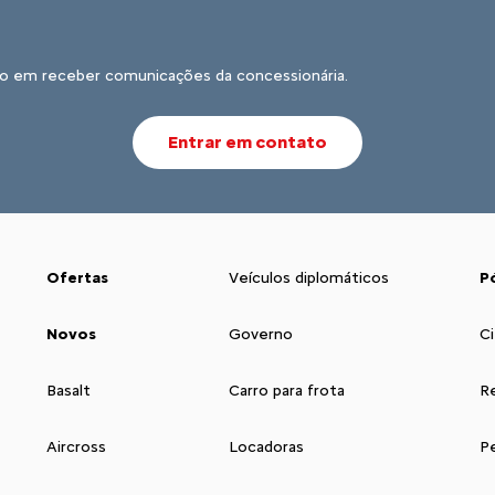
o em receber comunicações da concessionária.
Entrar em contato
Ofertas
Veículos diplomáticos
P
Novos
Governo
Ci
Basalt
Carro para frota
R
Aircross
Locadoras
P