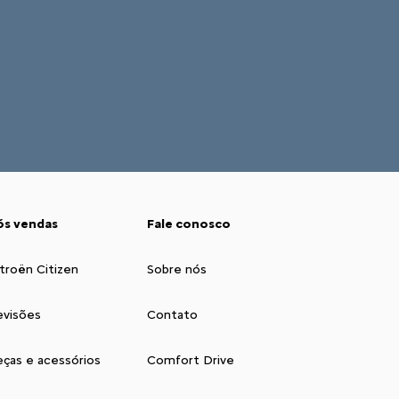
ós vendas
Fale conosco
troën Citizen
Sobre nós
evisões
Contato
eças e acessórios
Comfort Drive