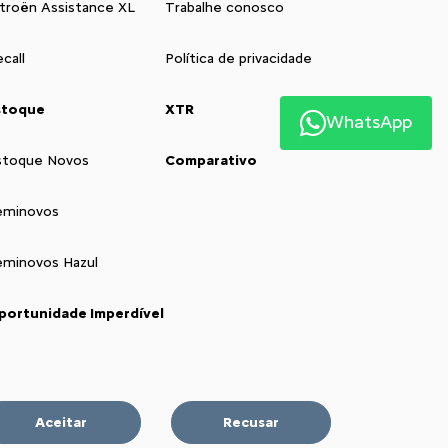
itroën Assistance XL
Trabalhe conosco
call
Política de privacidade
stoque
XTR
WhatsApp
stoque Novos
Comparativo
eminovos
eminovos Hazul
portunidade Imperdível
Aceitar
Recusar
sa concessionária nas Redes Sociais: