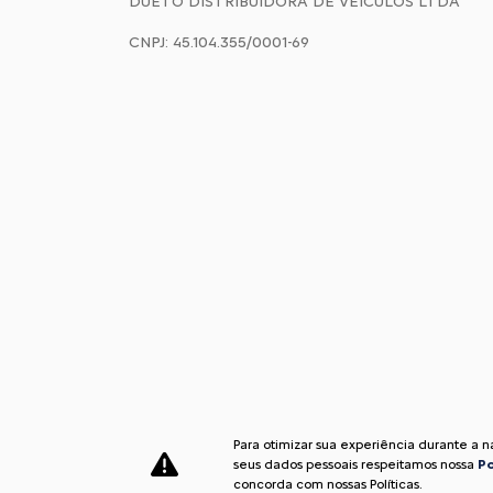
DUETO DISTRIBUIDORA DE VEICULOS LTDA
CNPJ: 45.104.355/0001-69
Para otimizar sua experiência durante a 
seus dados pessoais respeitamos nossa
Po
Desenvolvido pela DEALERSPACE ® Direitos Reservados.
concorda com nossas Políticas.