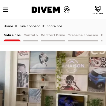
CONTATO
Home
Fale conosco
Sobre nós
Sobre nós
Contato
Comfort Drive
Trabalhe conosco
Pol