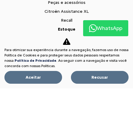
Peças e acessórios
Citroën Assistance XL
Recall
WhatsApp
Estoque
Estoque Novos
Seminovos
Para otimizar sua experiência durante a navegação, fazemos uso de nossa
Política de Cookies e para proteger seus dados pessoais respeitamos
Seminovos Hazul
nossa
Política de Privacidade
. Ao seguir com a navegação e visita você
Oportunidade Imperdível
concorda com nossas Políticas.
Fale conosco
Aceitar
Recusar
Sobre nós
Contato
Comfort Drive
Trabalhe conosco
Política de privacidade
XTR