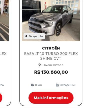
Compartilhe
CITROËN
FLEX
BASALT 1.0 TURBO 200 FLEX
SHINE CVT
Divem Citroën
R$ 130.880,00
026
0 km
2026/2026
Mais informações