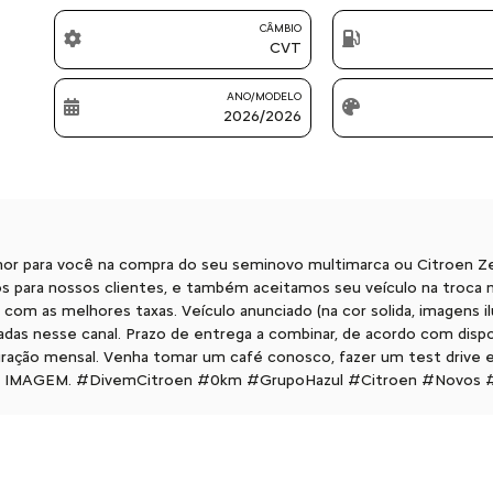
CÂMBIO
CVT
ANO/MODELO
2026/2026
or para você na compra do seu seminovo multimarca ou Citroen 
os para nossos clientes, e também aceitamos seu veículo na troca 
 com as melhores taxas. Veículo anunciado (na cor solida, imagens i
lizadas nesse canal. Prazo de entrega a combinar, de acordo com disp
uração mensal. Venha tomar um café conosco, fazer um test drive
E IMAGEM. #DivemCitroen #0km #GrupoHazul #Citroen #Novos