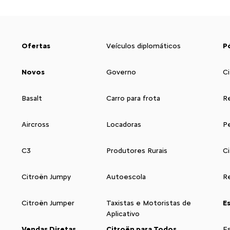
Ofertas
Veículos diplomáticos
P
Novos
Governo
Ci
Basalt
Carro para frota
R
Aircross
Locadoras
P
C3
Produtores Rurais
C
Citroën Jumpy
Autoescola
Re
Citroën Jumper
Taxistas e Motoristas de
E
Aplicativo
Vendas Diretas
Citroën para Todos
E