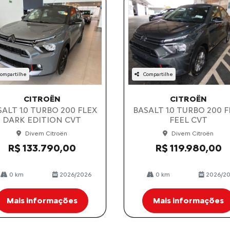
ompartilhe
Compartilhe
CITROËN
CITROËN
ALT 1.0 TURBO 200 FLEX
BASALT 1.0 TURBO 200 
DARK EDITION CVT
FEEL CVT
Divem Citroën
Divem Citroën
R$ 133.790,00
R$ 119.980,00
0 km
2026/2026
0 km
2026/2
Mais informações
Mais informações