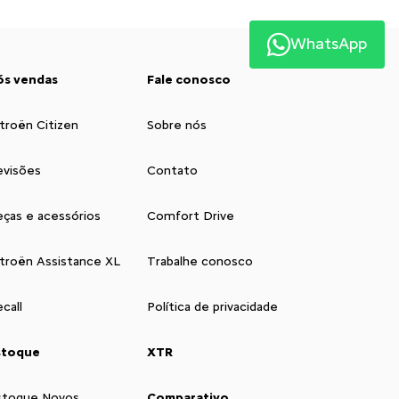
WhatsApp
ós vendas
Fale conosco
troën Citizen
Sobre nós
evisões
Contato
eças e acessórios
Comfort Drive
itroën Assistance XL
Trabalhe conosco
call
Política de privacidade
stoque
XTR
stoque Novos
Comparativo