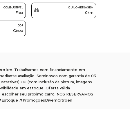
COMBUSTÍVEL
QUILOMETRAGEM
Flex
0km
COR
Cinza
Zero km. Trabalhamos com financiamento em
mediante avaliação. Seminovos com garantia de 03
lustrativas) OU (com inclusão da pintura, imagens
onibilidade em estoque. Oferta válida
 e escolher seu proximo carro. NOS RESERVAMOS
 #Estoque #PromoçõesDivemCitroen