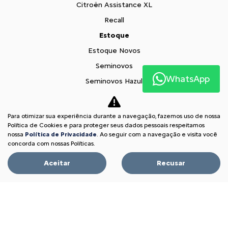
Citroën Assistance XL
Recall
Estoque
Estoque Novos
Seminovos
WhatsApp
Seminovos Hazul
Oportunidade Imperdível
Fale conosco
Para otimizar sua experiência durante a navegação, fazemos uso de nossa
Política de Cookies e para proteger seus dados pessoais respeitamos
Sobre nós
nossa
Política de Privacidade
. Ao seguir com a navegação e visita você
Contato
concorda com nossas Políticas.
Comfort Drive
Aceitar
Recusar
Trabalhe conosco
Política de privacidade
XTR
Comparativo