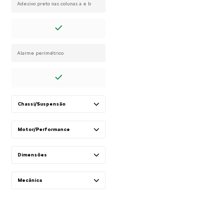
Adesivo preto nas colunas a e b
Alarme perimétrico
Chassi/Suspensão
Motor/Performance
Dimensões
Mecânica