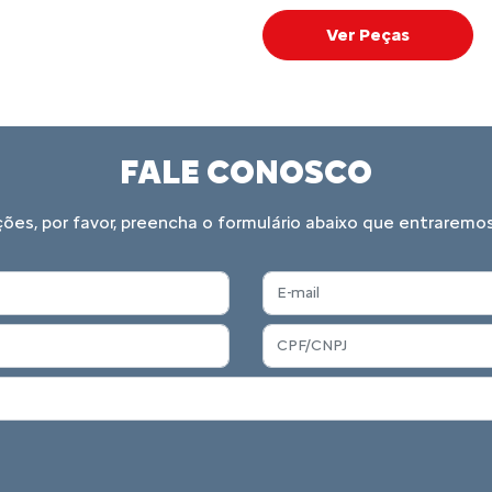
atina, gerando mais de
turo com programas de
dessa história.
CITROËN CI
O Citroën Citizen é um p
necessidades. Aqui você
clientes: revisão a preço
vendas e mais. Conheça!
Conheça o program