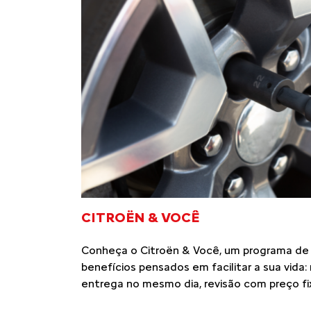
1 MILHÃO DE HISTÓRI
RODAS
Em maio de 2025, a Citroën celebra um marco
carros produzidos no Brasil! Desde 2001, no
(RJ) é o coração da nossa operação, onde i
ganham vida.
Em todos esses anos, foram vários modelos
pensados para atender às necessidades da fa