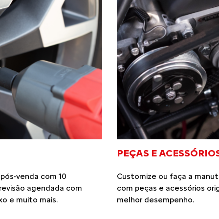
AS SOBRE
 histórico: 1 milhão de
ssa fábrica em Porto Real
novação e conforto
 fabricados. Todos
mília brasileira.