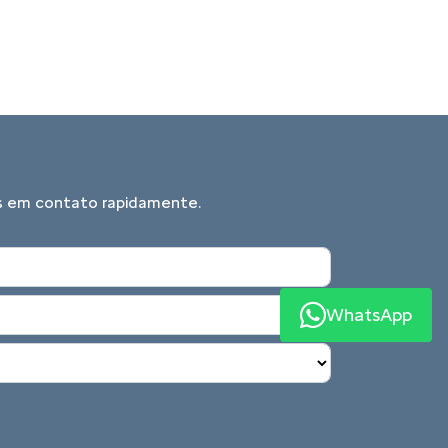
TIZEN
rograma feito para atender as suas
WhatsApp
 encontra os melhores benefícios para
 fixo, reboque 24 horas, consórcio, pós-
a