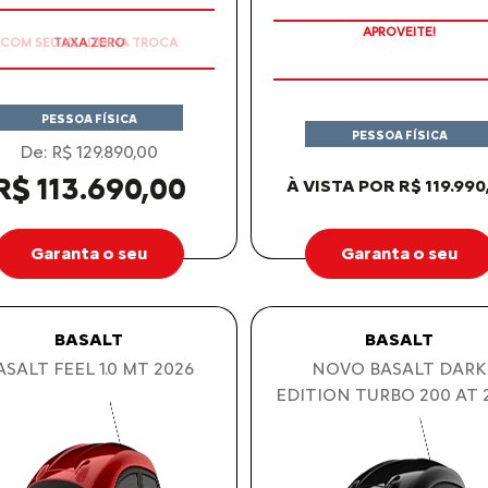
COM SEU USADO NA TROCA
APROVEITE!
PESSOA FÍSICA
PESSOA FÍSICA
De: R$ 129.890,00
R$ 113.690,00
À VISTA POR R$ 119.990
Garanta o seu
Garanta o seu
BASALT
BASALT
ASALT FEEL 1.0 MT 2026
NOVO BASALT DARK
EDITION TURBO 200 AT 