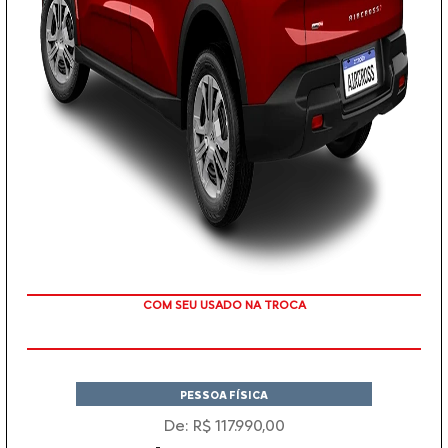
TAXA ZERO EM 12X
COM SEU USADO NA TROCA
PESSOA FÍSICA
De: R$ 117.990,00