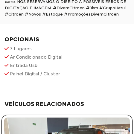
carro. NOS RESERVAMOS O DIREITO A POSSIVEIS ERROS DE
DIGITAÇÃO E IMAGEM. #DivemCitroen #0km #GrupoHazul
#Citroen #Novos #Estoque #PromoçõesDivemCitroen
OPCIONAIS
7 Lugares
Ar Condicionado Digital
Entrada Usb
Painel Digital / Cluster
VEÍCULOS RELACIONADOS