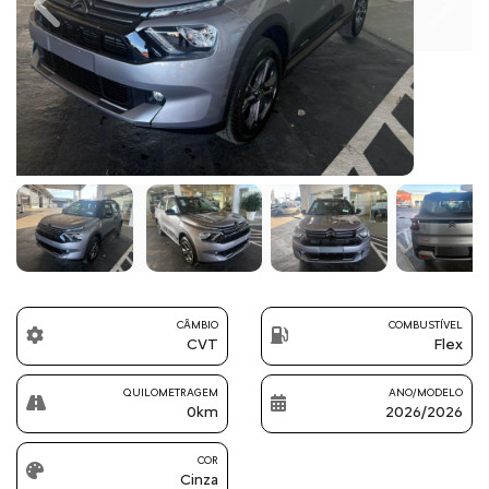
Previous
Next
CÂMBIO
COMBUSTÍVEL
CVT
Flex
QUILOMETRAGEM
ANO/MODELO
0km
2026/2026
COR
Cinza