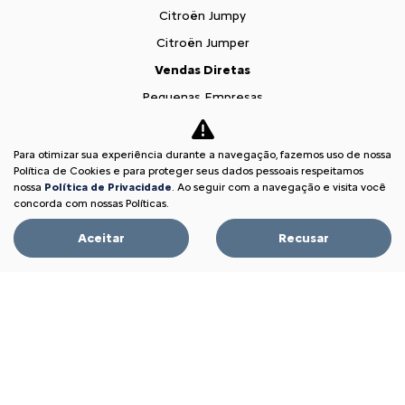
Citroën Jumpy
Citroën Jumper
Vendas Diretas
Pequenas Empresas
Profissionais autônomos
Convênio
Para otimizar sua experiência durante a navegação, fazemos uso de nossa
Política de Cookies e para proteger seus dados pessoais respeitamos
Veículos diplomáticos
nossa
Política de Privacidade
. Ao seguir com a navegação e visita você
concorda com nossas Políticas.
Governo
Carro para frota
Aceitar
Recusar
Locadoras
Produtores Rurais
Autoescola
Taxistas e Motoristas de Aplicativo
Citroën para Todos
Soluções financeiras